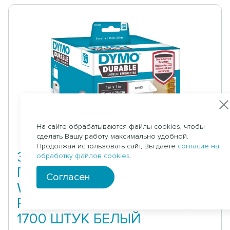
На сайте обрабатываются файлы cookies, чтобы
сделать Вашу работу максимально удобной.
Продолжая использовать сайт, Вы даете
согласие на
ЭТИКЕТКИ АДРЕСНЫЕ ДЛЯ
обработку файлов cookies
.
ПРИНТЕРОВ DYMO LABEL
Согласен
WRITER, СТОЙКИЕ К
РАЗРЫВУ, 25 ММ Х 25 ММ,
1700 ШТУК БЕЛЫЙ