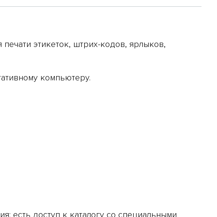
печати этикеток, штрих-кодов, ярлыков,
тативному компьютеру.
ия; есть доступ к каталогу со специальными