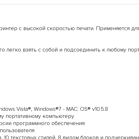
нтер с высокой скоростью печати. Применяется для 
го легко взять с собой и подсоединить к любому пор
dows Vista®, Windows®7 - MAC: OS® v10.5.8
ому портативному компьютеру
рсии программного обеспечения
 пользователя
 10 текстовых стилей, 8 видом блоков и подчеркиван