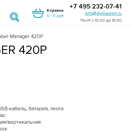
+7 495 232-07-41
Корзина
info@dymoprint.ru
0
/
0 руб
Пн-пт с 10:00 до 18:00
bel Manager 420P
ER 420P
SB-кабель, батарея, лента
Mac
ная/вертикальная
рок